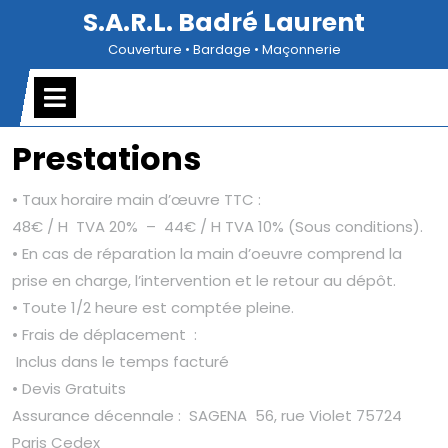
Skip
S.A.R.L. Badré Laurent
to
Couverture • Bardage • Maçonnerie
content
Open
Menu
Prestations
• Taux horaire main d’œuvre TTC :
48€ / H TVA 20% – 44€ / H TVA 10% (Sous conditions).
• En cas de réparation la main d’oeuvre comprend la
prise en charge, l’intervention et le retour au dépôt.
• Toute 1/2 heure est comptée pleine.
• Frais de déplacement :
Inclus dans le temps facturé
• Devis Gratuits
Assurance décennale : SAGENA 56, rue Violet 75724
Paris Cedex